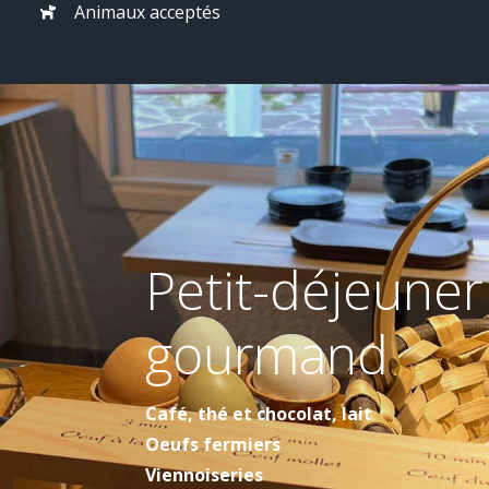
Animaux acceptés
Petit-déjeuner
gourmand
Café, thé et chocolat, lait
Oeufs fermiers
Viennoiseries