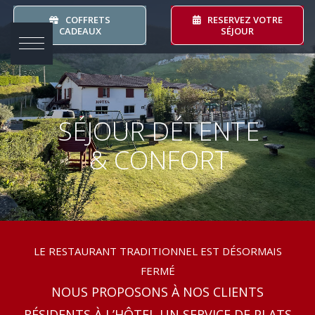
Skip
COFFRETS
RESERVEZ VOTRE
to
CADEAUX
SÉJOUR
content
SÉJOUR DÉTENTE
& CONFORT
LE RESTAURANT TRADITIONNEL EST DÉSORMAIS
FERMÉ
NOUS PROPOSONS À NOS CLIENTS
RÉSIDENTS À L’HÔTEL UN SERVICE DE PLATS