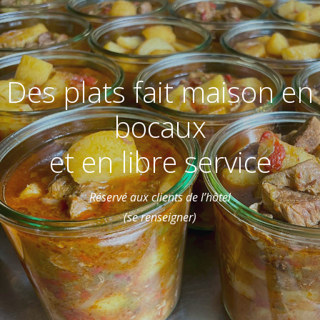
Des plats fait maison en
bocaux
et en libre service
Réservé aux clients de l’hôtel
(se renseigner)